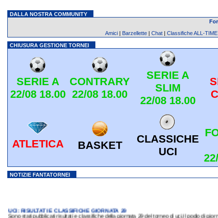
DALLA NOSTRA COMMUNITY
Fo
Amici
|
Barzellette
|
Chat
|
Classifiche ALL-TIME
CHIUSURA GESTIONE TORNEI
SERIE A
SERIE A
CONTRARY
S
SLIM
22/08 18.00
22/08 18.00
C
22/08 18.00
F
CLASSICHE
ATLETICA
BASKET
UCI
22
NOTIZIE FANTATORNEI
UCI: RISULTATI E CLASSIFICHE GIORNATA 29
Sono stati pubblicati risultati e classifiche della giornata 29 del torneo di uci.Il podio di giorna