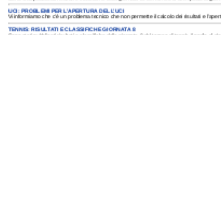
UCI: PROBLEMI PER L’APERTURA DELL’UCI
Vi informiamo che c’è un problema tecnico che non permette il calcolo dei risultati e l’apertu
TENNIS: RISULTATI E CLASSIFICHE GIORNATA 8
Sono stati pubblicati risultati e classifiche della giornata 8 del torneo di tennis.Il podio di gior
FORMULA1: RISULTATI E CLASSIFICHE GIORNATA 11
Sono stati pubblicati risultati e classifiche della giornata 11 del torneo di formula1.Il podio q
FORMULA1: RISULTATI E CLASSIFICHE GIORNATA 10
Sono stati pubblicati risultati e classifiche della giornata 10 del torneo di formula1.Il podio di
GPONE: RISULTATI E CLASSIFICHE GIORNATA 11
Sono stati pubblicati risultati e classifiche della giornata 11 del torneo di GPOne.Il podio di gi