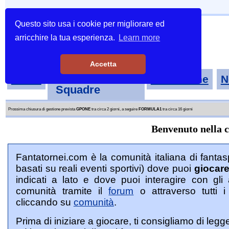
Questo sito usa i cookie per migliorare ed
arricchire la tua esperienza.
Learn more
Accetta
Tornei-
Home
Classifiche
N
Squadre
Prossima chiusura di gestione prevista
GPONE
tra circa 2 giorni, a seguire
FORMULA1
tra circa 16 giorni
Benvenuto nella 
Fantatornei.com è la comunità italiana di fantasp
basati su reali eventi sportivi) dove puoi
giocar
indicati a lato e dove puoi interagire con gli 
comunità tramite il
forum
o attraverso tutti i
cliccando su
comunità
.
Prima di iniziare a giocare, ti consigliamo di legg