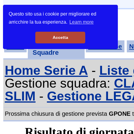
Questo sito usa i cookie per migliorare ed
arricchire la tua esperienza.
Learn more
Accetta
Tornei-
Home
Classifiche
N
Squadre
Home Serie A
-
Liste
Gestione squadra:
CL
SLIM
-
Gestione LEG
Prossima chiusura di gestione prevista
GPONE
t
Risultato di giorna