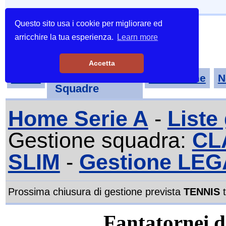
Questo sito usa i cookie per migliorare ed
arricchire la tua esperienza.
Learn more
Accetta
Tornei-
Home
Classifiche
N
Squadre
Home Serie A
-
Liste
Gestione squadra:
CL
SLIM
-
Gestione LEG
Prossima chiusura di gestione prevista
TENNIS
t
Fantatornei di