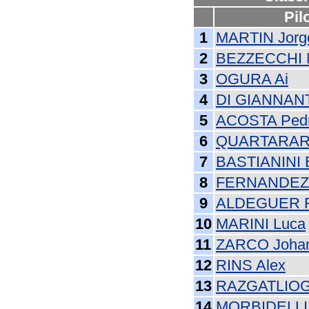
Pil
1
MARTIN Jorg
2
BEZZECCHI 
3
OGURA Ai
4
DI GIANNAN
5
ACOSTA Ped
6
QUARTARARO
7
BASTIANINI 
8
FERNANDEZ 
9
ALDEGUER F
10
MARINI Luca
11
ZARCO Joha
12
RINS Alex
13
RAZGATLIOG
14
MORBIDELLI 