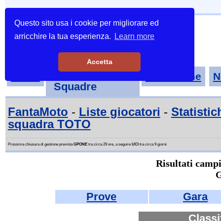
Questo sito usa i cookie per migliorare ed
arricchire la tua esperienza.
Learn more
Accetta
Tornei-
Home
Classifiche
N
Squadre
FantaMoto
-
Liste giocatori
-
Statistic
squadra TOTO
Prossima chiusura di gestione prevista
GPONE
tra circa 29 ore, a seguire
UCI
tra circa 9 giorni
Risultati cam
Prove
Gara
Classi