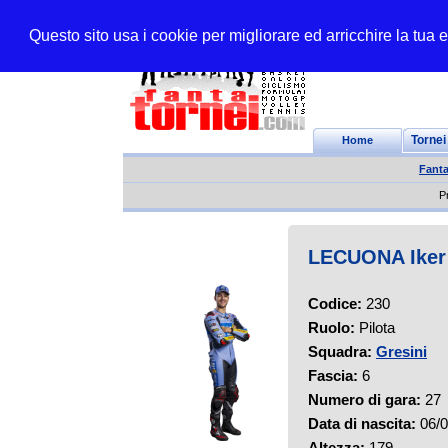
Questo sito usa i cookie per migliorare ed arricchire la tua
Home
Tornei
Fant
P
LECUONA Iker
Codice:
230
Ruolo:
Pilota
Squadra:
Gresini
Fascia:
6
Numero di gara:
27
Data di nascita:
06/0
Altezza:
179