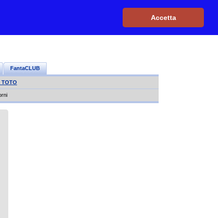
Iscriviti, è GRATIS
|
Il mio profilo
|
Contattaci
|
Login
|
Accetta
FantaCLUB
a TOTO
orni