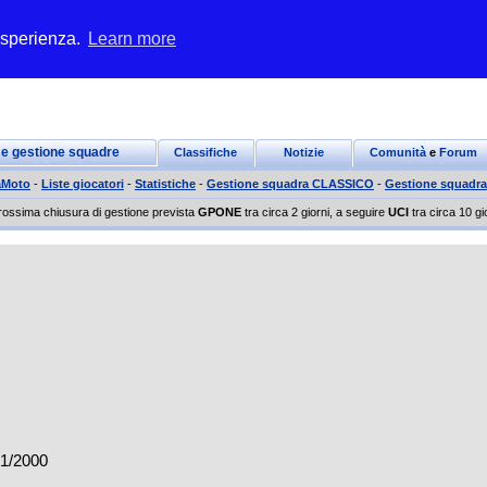
 esperienza.
Learn more
 e gestione squadre
Classifiche
Notizie
Comunità
e
Forum
aMoto
-
Liste giocatori
-
Statistiche
-
Gestione squadra CLASSICO
-
Gestione squadr
rossima chiusura di gestione prevista
GPONE
tra circa 2 giorni, a seguire
UCI
tra circa 10 gi
1/2000