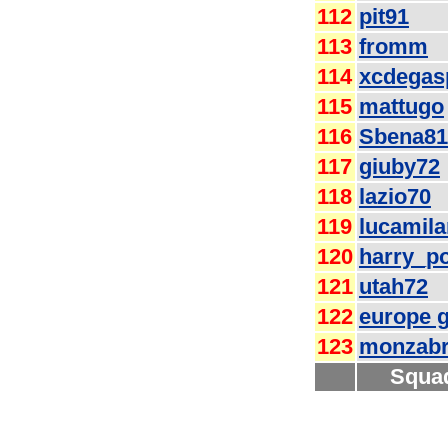
112
pit91
113
fromm
114
xcdegas
115
mattugo
116
Sbena81
117
giuby72
118
lazio70
119
lucamil
120
harry_po
121
utah72
122
europe 
123
monzabr
Squa