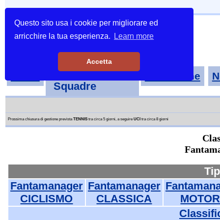
Questo sito usa i cookie per migliorare ed
arricchire la tua esperienza.
Learn more
Accetta
Tornei-
Home
Classifiche
N
Squadre
Prossima chiusura di gestione prevista
TENNIS
tra circa 5 giorni, a seguire
UCI
tra circa 8 giorni
Clas
Fantam
Tip
Fantamanager
Fantamanager
Fantamana
CICLISMO
CLASSICA
MOTOR
Classifi