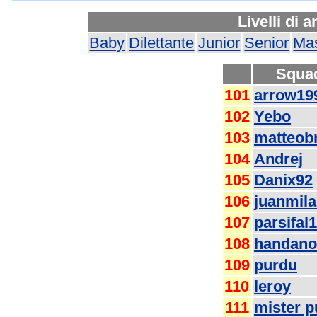
Livelli di 
Baby
Dilettante
Junior
Senior
Mas
Squa
101
arrow19
102
Yebo
103
matteo
104
Andrej
105
Danix92
106
juanmila
107
parsifal
108
handano
109
purdu
110
leroy
111
mister p