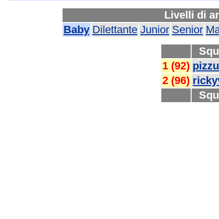
Livelli di 
Baby
Dilettante
Junior
Senior
Ma
Squ
1 (92)
pizz
2 (96)
ricky
Squ