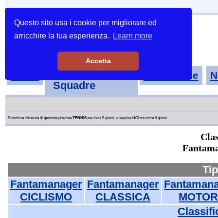
Questo sito usa i cookie per migliorare ed
arricchire la tua esperienza.
Learn more
Accetta
Tornei-
Home
Classifiche
N
Squadre
Prossima chiusura di gestione prevista
TENNIS
tra circa 5 giorni, a seguire
UCI
tra circa 8 giorni
Clas
Fantama
Tip
Fantamanager
Fantamanager
Fantamana
CICLISMO
CLASSICA
MOTOR
Classifi