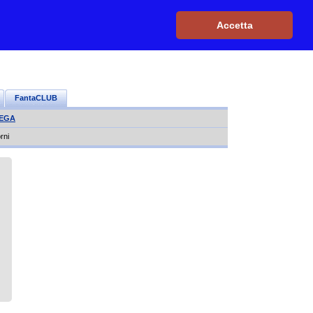
Iscriviti, è GRATIS
|
Il mio profilo
|
Contattaci
|
Login
|
Accetta
FantaCLUB
LEGA
rni