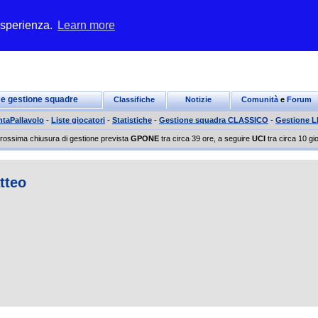
 esperienza.
Learn more
 e gestione squadre
Classifiche
Notizie
Comunità
e
Forum
ntaPallavolo
-
Liste giocatori
-
Statistiche
-
Gestione squadra CLASSICO
-
Gestione 
rossima chiusura di gestione prevista
GPONE
tra circa 39 ore, a seguire
UCI
tra circa 10 gio
tteo