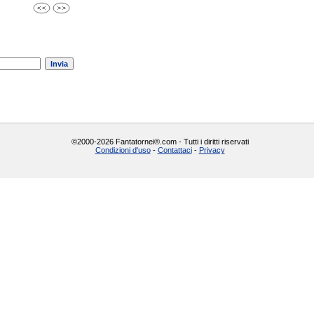
©2000-2026 Fantatornei®.com - Tutti i diritti riservati
Condizioni d'uso
-
Contattaci
-
Privacy