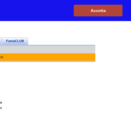
Iscriviti, è GRATIS
|
Il mio profilo
|
Contattaci
|
Login
|
Accetta
FantaCLUB
rni
la
la