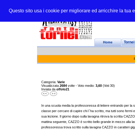
Questo sito usa i cookie per migliorare ed arricchire la tua
Home
Tornei
Categoria:
Varie
Visualizzata
2684
volte - Voto medio:
3,60
(Voti 30)
Inviata da
olfolo21
In una scuola media la professoressa di lettere entrando per la su
classe per cercare di capire chi l`ha scritto, ma tutti sono fermi e
sua lezione. Il giorno dopo sulla lavagna ritrova la scritta CAZZO
mattina seguente, CAZZO è scritto bello grande in mezzo alla la
professoressa trova scritto sulla lavagna CAZZO in caratteri gigan