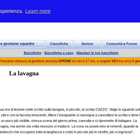
 esperienza.
Learn more
 e gestione squadre
Classifiche
Notizie
Comunità
e
Forum
Barzellette
-
Barzelletta a caso
-
Mandaci le tue barzellette
Prossima chiusura di gestione prevista
GPONE
tra circa 17 ore, a seguire
UCI
tra circa 9 gio
La lavagna
a ora di lezione vede scritto sulla lavagna, in piccolo, la scritta CAZZO. Volge lo sguardo sul
 zitti e con la faccina innocente. Allora l`insegnante si rassegna a cancellare la scritta e tiene 
 un poco più visibile, stessa scena del giorno prima, cancella e si ripromette di indagare. La
vagna, ma anche sta volta nessuno si tradisce. La cosa va avanti sino al venerdì, quando la
teschi che occupano tutta la larghezza e sotto in piccolo più lo strofini, più si ingrossa".