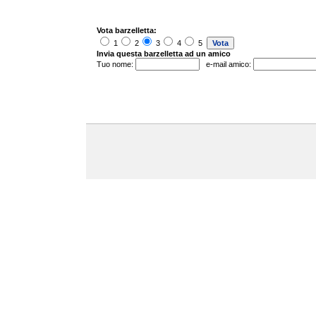
Vota barzelletta:
1
2
3
4
5
Invia questa barzelletta ad un amico
Tuo nome:
e-mail amico: