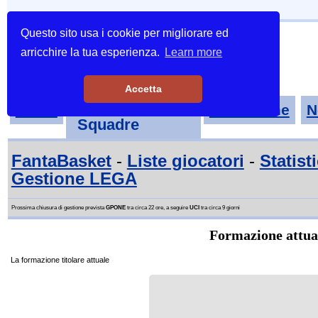
Questo sito usa i cookie per migliorare ed
arricchire la tua esperienza.
Learn more
Accetta
Tornei-
Home
Classifiche
N
Squadre
FantaBasket
-
Liste giocatori
-
Statist
Gestione LEGA
Prossima chiusura di gestione prevista
GPONE
tra circa 22 ore, a seguire
UCI
tra circa 9 giorni
Formazione attu
La formazione titolare attuale