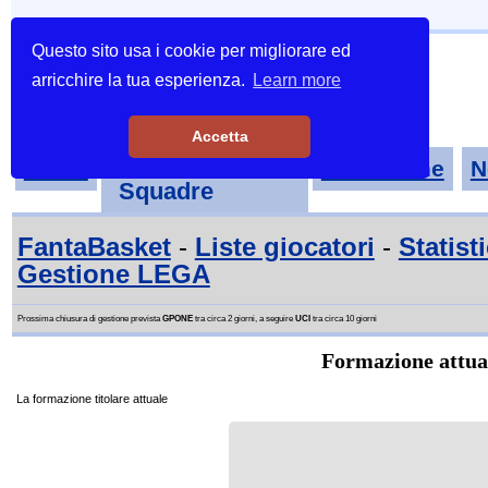
Questo sito usa i cookie per migliorare ed
arricchire la tua esperienza.
Learn more
Accetta
Tornei-
Home
Classifiche
N
Squadre
FantaBasket
-
Liste giocatori
-
Statist
Gestione LEGA
Prossima chiusura di gestione prevista
GPONE
tra circa 2 giorni, a seguire
UCI
tra circa 10 giorni
Formazione attu
La formazione titolare attuale