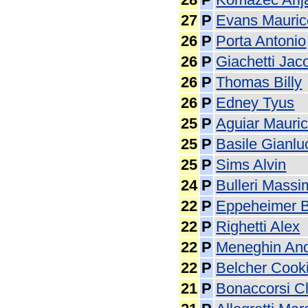
27
P
Evans Mauric
26
P
Porta Antonio
26
P
Giachetti Jac
26
P
Thomas Billy
26
P
Edney Tyus
25
P
Aguiar Mauric
25
P
Basile Gianlu
25
P
Sims Alvin
24
P
Bulleri Massi
22
P
Eppeheimer B
22
P
Righetti Alex
22
P
Meneghin An
22
P
Belcher Cook
21
P
Bonaccorsi C