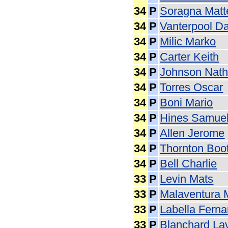
34
P
Soragna Matt
34
P
Vanterpool D
34
P
Milic Marko
34
P
Carter Keith
34
P
Johnson Nath
34
P
Torres Oscar
34
P
Boni Mario
34
P
Hines Samue
34
P
Allen Jerome
34
P
Thornton Boo
34
P
Bell Charlie
33
P
Levin Mats
33
P
Malaventura 
33
P
Labella Fern
33
P
Blanchard Lav