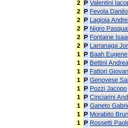
2
P
Valentini Iac
2
P
Fevola Danilo
2
P
Lagioia Andr
2
P
Nigro Pasqua
2
P
Fontaine Isaa
2
P
Larranaga Jo
1
P
Baah Eugene
1
P
Bettini Andre
1
P
Fattori Giova
1
P
Genovese Sal
1
P
Pozzi Jacopo
1
P
Cinciarini An
1
P
Ganeto Gabri
1
P
Morabito Bru
1
P
Rossetti Paol