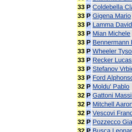
33
P
Coldebella Cl
33
P
Gigena Mario
33
P
Lamma Davi
33
P
Mian Michele
33
P
Bennermann 
33
P
Wheeler Tys
33
P
Recker Lucas
33
P
Stefanov Vrbi
33
P
Ford Alphons
32
P
Moldu' Pablo
32
P
Gattoni Mass
32
P
Mitchell Aaro
32
P
Vescovi Fran
32
P
Pozzecco Gi
32
P
Busca Leona