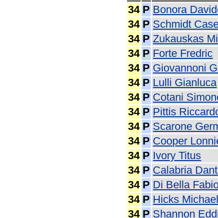
34
P
Bonora David
34
P
Schmidt Cas
34
P
Zukauskas M
34
P
Forte Fredric
34
P
Giovannoni G
34
P
Lulli Gianluca
34
P
Cotani Simon
34
P
Pittis Riccard
34
P
Scarone Ger
34
P
Cooper Lonni
34
P
Ivory Titus
34
P
Calabria Dan
34
P
Di Bella Fabi
34
P
Hicks Michae
34
P
Shannon Edd