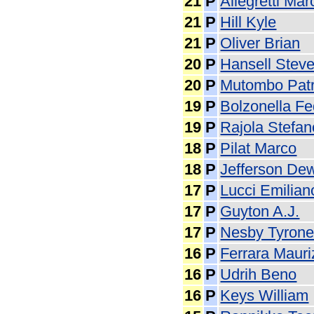
21
P
Allegretti Mar
21
P
Hill Kyle
21
P
Oliver Brian
20
P
Hansell Stev
20
P
Mutombo Patr
19
P
Bolzonella Fe
19
P
Rajola Stefan
18
P
Pilat Marco
18
P
Jefferson De
17
P
Lucci Emilian
17
P
Guyton A.J.
17
P
Nesby Tyron
16
P
Ferrara Mauri
16
P
Udrih Beno
16
P
Keys William