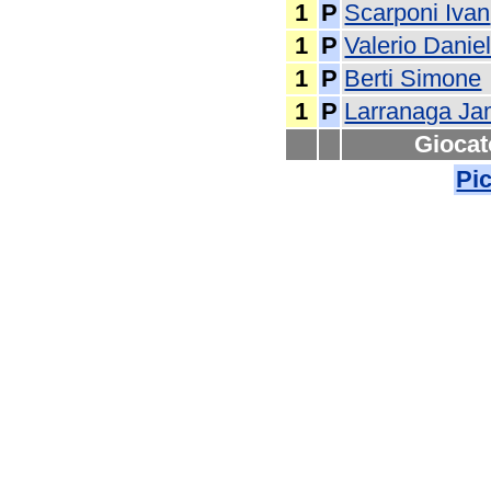
1
P
Scarponi Ivan
1
P
Valerio Danie
1
P
Berti Simone
1
P
Larranaga J
Giocat
Pic