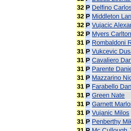
32
P
Delfino Carlo
32
P
Middleton Lar
32
P
Vujacic Alexa
32
P
Myers Carlto
31
P
Rombaldoni R
31
P
Vukcevic Du
31
P
Cavaliero Dan
31
P
Parente Dani
31
P
Mazzarino Ni
31
P
Farabello Dan
31
P
Green Nate
31
P
Garnett Marl
31
P
Vujanic Milos
31
P
Penberthy Mi
31
P
Mc Cullough 