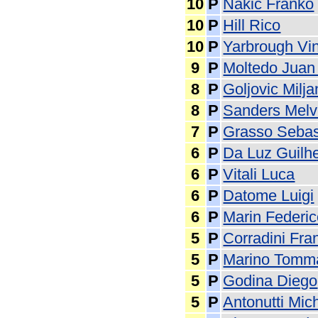
10
P
Nakic Franko
10
P
Hill Rico
10
P
Yarbrough Vi
9
P
Moltedo Juan
8
P
Goljovic Milja
8
P
Sanders Melv
7
P
Grasso Sebas
6
P
Da Luz Guilh
6
P
Vitali Luca
6
P
Datome Luigi
6
P
Marin Federi
5
P
Corradini Fra
5
P
Marino Tomm
5
P
Godina Diego
5
P
Antonutti Mic