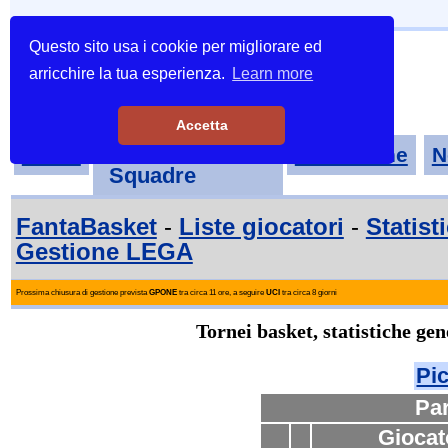
Questo sito usa i cookie per migliorare ed
arricchire la tua esperienza.
Learn more
Accetta
Tornei-
Home
Classifiche
N
Squadre
FantaBasket
-
Liste giocatori
-
Statist
Gestione LEGA
Prossima chiusura di gestione prevista
GPONE
tra circa 11 ore, a seguire
UCI
tra circa 8 giorni
Tornei basket, statistiche gen
Pic
Par
Giocat