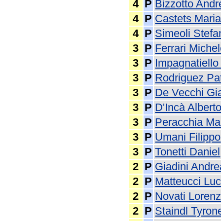
4
P
Bizzotto Andr
4
P
Castets Mari
4
P
Simeoli Stefa
3
P
Ferrari Miche
3
P
Impagnatiello 
3
P
Rodriguez Pat
3
P
De Vecchi G
3
P
D'Incà Albert
3
P
Peracchia Ma
3
P
Umani Filippo
3
P
Tonetti Daniel
2
P
Giadini Andre
2
P
Matteucci Lu
2
P
Novati Loren
2
P
Staindl Tyron