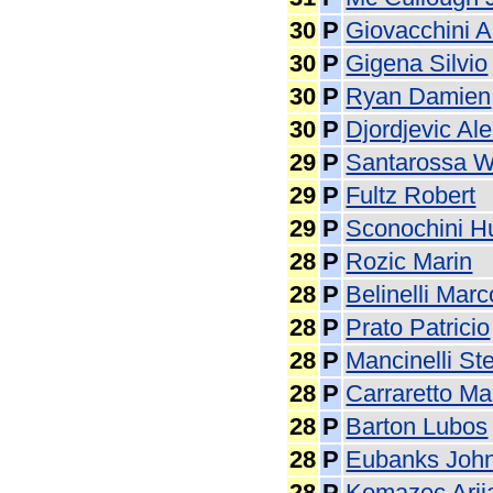
30
P
Giovacchini 
30
P
Gigena Silvio
30
P
Ryan Damien
30
P
Djordjevic Al
29
P
Santarossa W
29
P
Fultz Robert
29
P
Sconochini H
28
P
Rozic Marin
28
P
Belinelli Marc
28
P
Prato Patricio
28
P
Mancinelli St
28
P
Carraretto Ma
28
P
Barton Lubos
28
P
Eubanks Joh
28
P
Komazec Arij