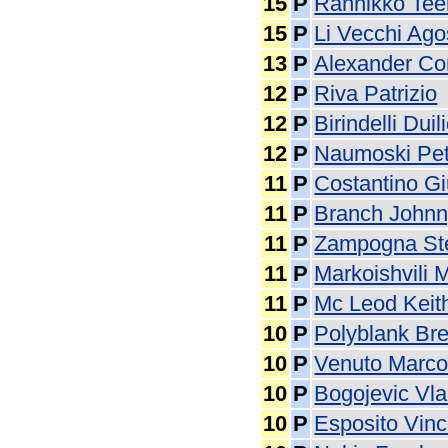
15
P
Rannikko Te
15
P
Li Vecchi Ago
13
P
Alexander Co
12
P
Riva Patrizio
12
P
Birindelli Duil
12
P
Naumoski Pet
11
P
Costantino G
11
P
Branch John
11
P
Zampogna St
11
P
Markoishvili
11
P
Mc Leod Keit
10
P
Polyblank Br
10
P
Venuto Marc
10
P
Bogojevic Vla
10
P
Esposito Vin