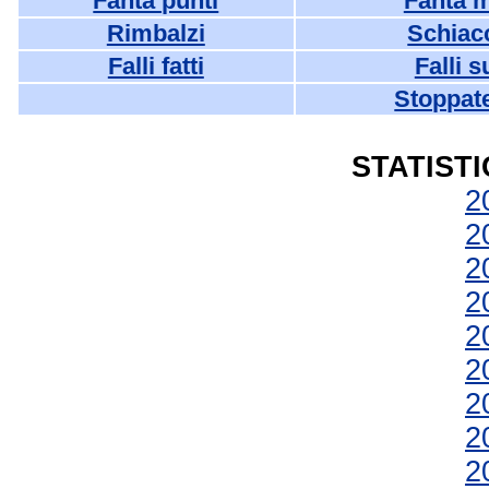
Fanta punti
Fanta 
Rimbalzi
Schiac
Falli fatti
Falli s
Stoppate
STATIST
2
2
2
2
2
2
2
2
2