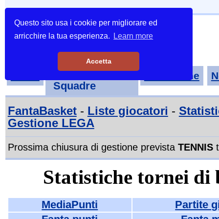
Questo sito usa i cookie per migliorare ed
arricchire la tua esperienza.
Learn more
Accetta
Tornei-
Home
Classifiche
N
Squadre
FantaBasket
-
Liste giocatori
-
Statist
Gestione LEGA
Prossima chiusura di gestione prevista
TENNIS
t
Statistiche tornei d
MediaPunti
Partite g