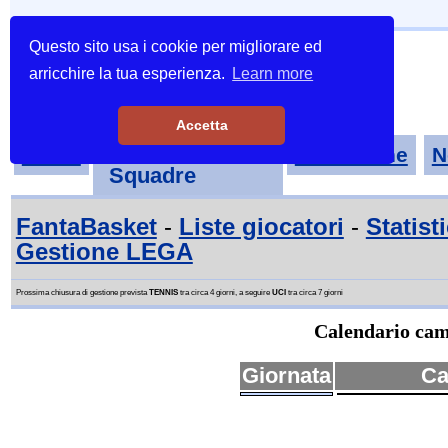
Questo sito usa i cookie per migliorare ed
arricchire la tua esperienza.
Learn more
Accetta
Tornei-
Home
Classifiche
N
Squadre
FantaBasket
-
Liste giocatori
-
Statist
Gestione LEGA
Prossima chiusura di gestione prevista
TENNIS
tra circa 4 giorni, a seguire
UCI
tra circa 7 giorni
Calendario cam
Giornata
Ca