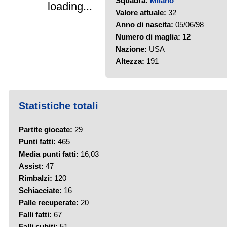
Squadra:
Milano
loading...
Valore attuale:
32
Anno di nascita:
05/06/98
Numero di maglia:
12
Nazione:
USA
Altezza:
191
Statistiche totali
Partite giocate:
29
Punti fatti:
465
Media punti fatti:
16,03
Assist:
47
Rimbalzi:
120
Schiacciate:
16
Palle recuperate:
20
Falli fatti:
67
Falli subiti:
51