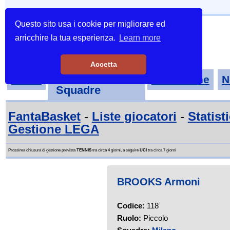
Questo sito usa i cookie per migliorare ed
arricchire la tua esperienza.
Learn more
Accetta
Tornei-
Home
Classifiche
N
Squadre
FantaBasket
-
Liste giocatori
-
Statist
Gestione LEGA
Prossima chiusura di gestione prevista
TENNIS
tra circa 4 giorni, a seguire
UCI
tra circa 7 giorni
BROOKS Armoni
Codice:
118
Ruolo:
Piccolo