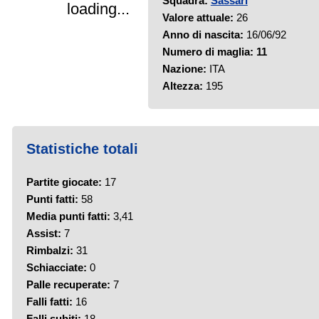
Squadra:
Sassari
loading...
Valore attuale:
26
Anno di nascita:
16/06/92
Numero di maglia:
11
Nazione:
ITA
Altezza:
195
Statistiche totali
Partite giocate:
17
Punti fatti:
58
Media punti fatti:
3,41
Assist:
7
Rimbalzi:
31
Schiacciate:
0
Palle recuperate:
7
Falli fatti:
16
Falli subiti:
18