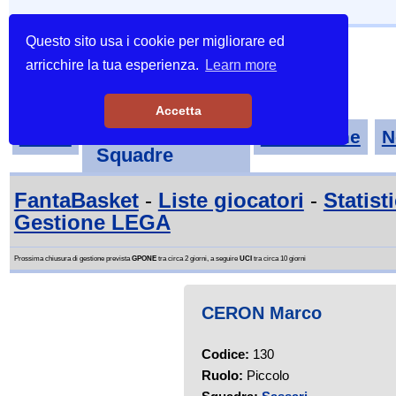
Questo sito usa i cookie per migliorare ed
arricchire la tua esperienza.
Learn more
Accetta
Tornei-
Home
Classifiche
N
Squadre
FantaBasket
-
Liste giocatori
-
Statist
Gestione LEGA
Prossima chiusura di gestione prevista
GPONE
tra circa 2 giorni, a seguire
UCI
tra circa 10 giorni
CERON Marco
Codice:
130
Ruolo:
Piccolo