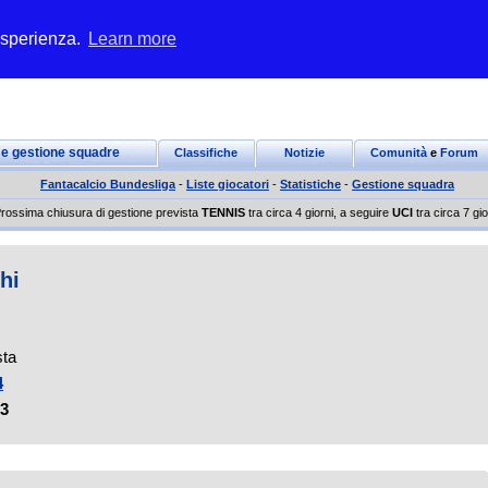
 esperienza.
Learn more
 e gestione squadre
Classifiche
Notizie
Comunità
e
Forum
Fantacalcio Bundesliga
-
Liste giocatori
-
Statistiche
-
Gestione squadra
rossima chiusura di gestione prevista
TENNIS
tra circa 4 giorni, a seguire
UCI
tra circa 7 gio
hi
ta
4
3