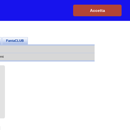
Iscriviti, è GRATIS
|
Il mio profilo
|
Contattaci
|
Login
|
Accetta
FantaCLUB
rni