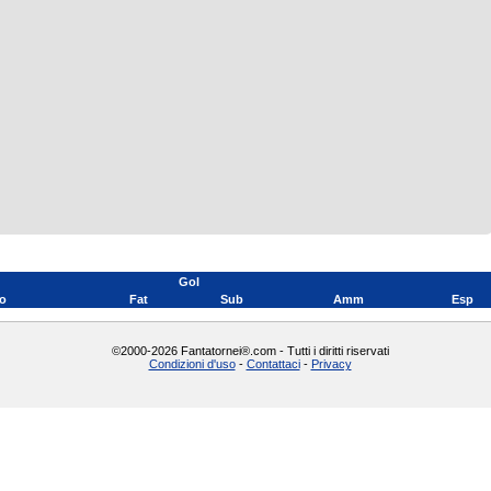
Gol
o
Fat
Sub
Amm
Esp
©2000-2026 Fantatornei®.com - Tutti i diritti riservati
Condizioni d'uso
-
Contattaci
-
Privacy