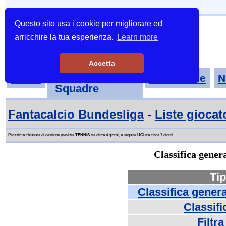
Questo sito usa i cookie per migliorare ed
arricchire la tua esperienza.
Learn more
Accetta
Tornei-
Home
Classifiche
N
Squadre
Fantacalcio Bundesliga
-
Liste giocat
Prossima chiusura di gestione prevista
TENNIS
tra circa 4 giorni, a seguire
UCI
tra circa 7 giorni
Classifica gene
Tip
Classifica gener
Classifi
Filtr