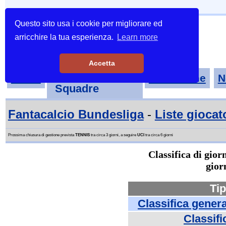
Questo sito usa i cookie per migliorare ed
arricchire la tua esperienza.
Learn more
Accetta
Tornei-
Home
Classifiche
N
Squadre
Fantacalcio Bundesliga
-
Liste giocat
Prossima chiusura di gestione prevista
TENNIS
tra circa 3 giorni, a seguire
UCI
tra circa 6 giorni
Classifica di gio
gior
Tip
Classifica gener
Classifi