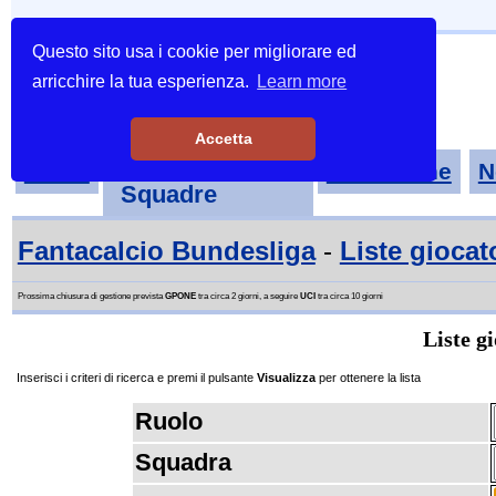
Questo sito usa i cookie per migliorare ed
arricchire la tua esperienza.
Learn more
Accetta
Tornei-
Home
Classifiche
N
Squadre
Fantacalcio Bundesliga
-
Liste giocat
Prossima chiusura di gestione prevista
GPONE
tra circa 2 giorni, a seguire
UCI
tra circa 10 giorni
Liste g
Inserisci i criteri di ricerca e premi il pulsante
Visualizza
per ottenere la lista
Ruolo
Squadra