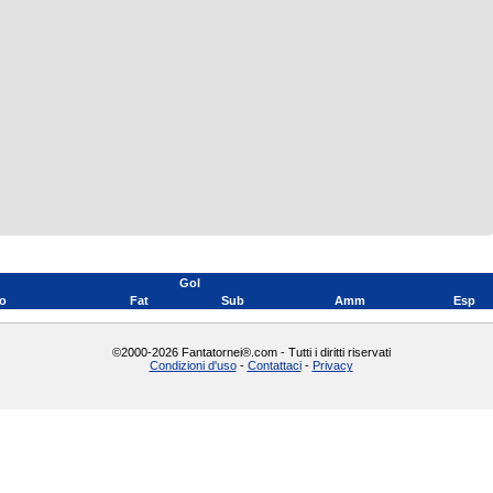
Gol
o
Fat
Sub
Amm
Esp
©2000-2026 Fantatornei®.com - Tutti i diritti riservati
Condizioni d'uso
-
Contattaci
-
Privacy