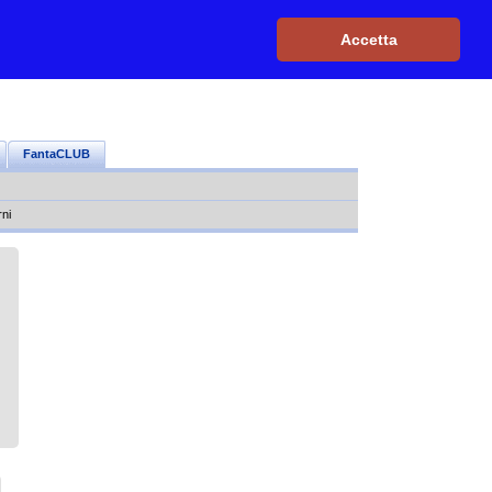
Iscriviti, è GRATIS
|
Il mio profilo
|
Contattaci
|
Login
|
Accetta
FantaCLUB
rni