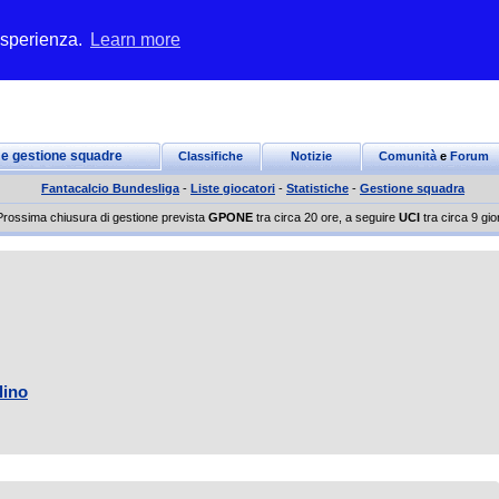
 esperienza.
Learn more
 e gestione squadre
Classifiche
Notizie
Comunità
e
Forum
Fantacalcio Bundesliga
-
Liste giocatori
-
Statistiche
-
Gestione squadra
Prossima chiusura di gestione prevista
GPONE
tra circa 20 ore, a seguire
UCI
tra circa 9 gio
lino