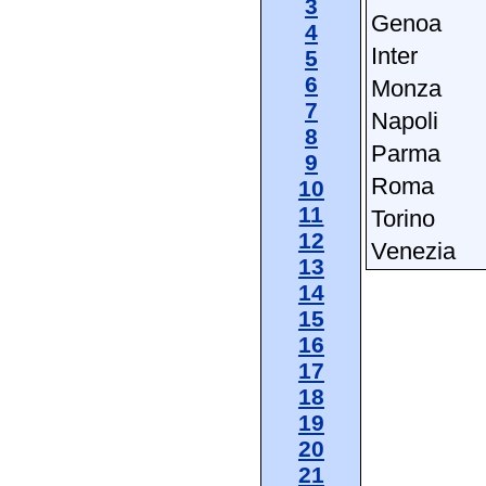
3
Genoa
4
Inter
5
6
Monza
7
Napoli
8
Parma
9
Roma
10
11
Torino
12
Venezia
13
14
15
16
17
18
19
20
21