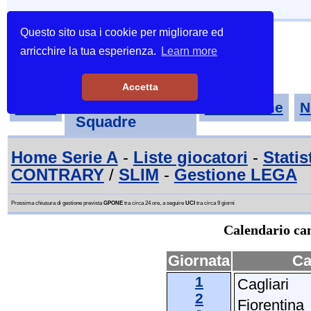
Questo sito usa i cookie per migliorare ed
arricchire la tua esperienza.
Learn more
Accetta
Tornei-
Home
Classifiche
N
Squadre
Home Serie A
-
Liste giocatori
-
Statis
CONTRARY
/
SLIM
-
Gestione LEGA
Prossima chiusura di gestione prevista
GPONE
tra circa 24 ore, a seguire
UCI
tra circa 9 giorni
Calendario cam
Giornata
Ca
1
Cagliari
2
Fiorentina