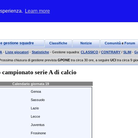
 esperienza.
Learn more
 e gestione squadre
Classifiche
Notizie
Comunità
e
Forum
 A
-
Liste giocatori
-
Statistiche
- Gestione squadra:
CLASSICO
/
CONTRARY
/
SLIM
-
G
Prossima chiusura di gestione prevista
GPONE
tra circa 30 ore, a seguire
UCI
tra circa 9 gio
 campionato serie A di calcio
Calendario giornata 19
Genoa
Sassuolo
Lazio
Lecce
Juventus
Frosinone