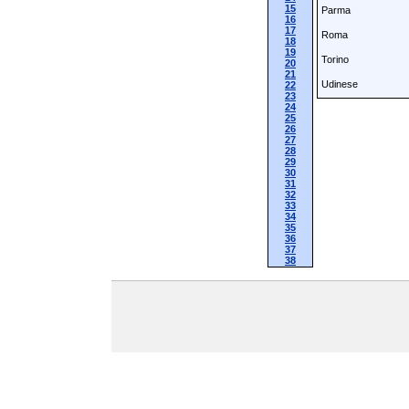
15
Parma
16
17
Roma
18
19
Torino
20
21
Udinese
22
23
24
25
26
27
28
29
30
31
32
33
34
35
36
37
38