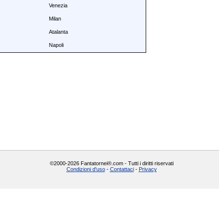
Venezia
Milan
Atalanta
Napoli
©2000-2026 Fantatornei®.com - Tutti i diritti riservati
Condizioni d'uso
-
Contattaci
-
Privacy