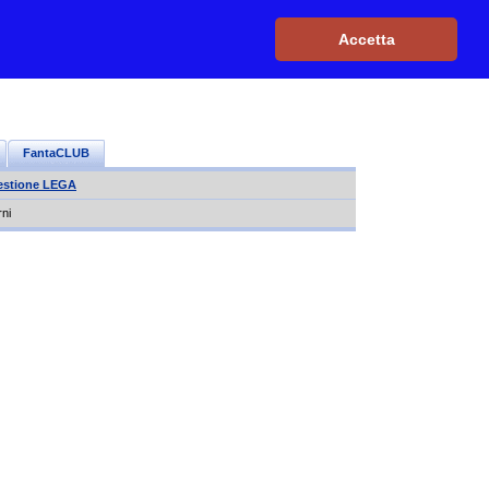
Iscriviti, è GRATIS
|
Il mio profilo
|
Contattaci
|
Login
|
Accetta
FantaCLUB
estione LEGA
rni