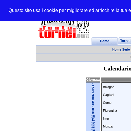
Questo sito usa i cookie per migliorare ed arricchire la tua
Home
Tornei
Home Serie
Calendario
Giornata
1
Bologna
2
3
Cagliari
4
5
6
Como
7
8
Fiorentina
9
10
Inter
11
12
Monza
13
14