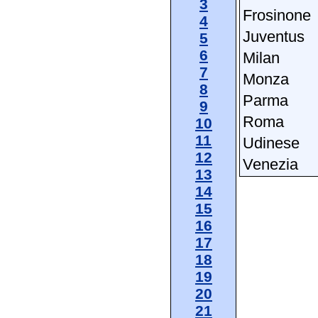
3
Frosinone
4
Juventus
5
6
Milan
7
Monza
8
Parma
9
Roma
10
11
Udinese
12
Venezia
13
14
15
16
17
18
19
20
21