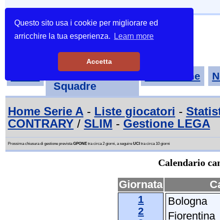
Questo sito usa i cookie per migliorare ed
arricchire la tua esperienza.
Learn more
Accetta
Tornei-
Home
Classifiche
N
Squadre
Home Serie A
-
Liste giocatori
-
Statis
CONTRARY
/
SLIM
-
Gestione LEGA
Prossima chiusura di gestione prevista
GPONE
tra circa 2 giorni, a seguire
UCI
tra circa 10 giorni
Calendario cam
Giornata
C
1
Bologna
2
Fiorentina