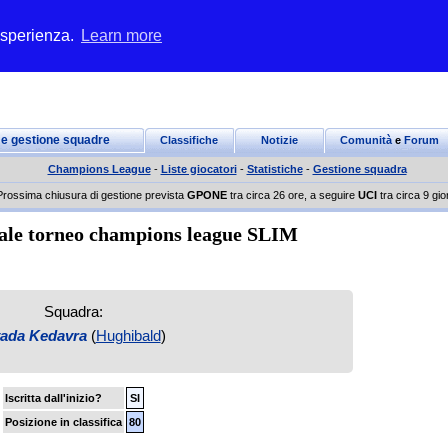
 esperienza.
Learn more
 e gestione squadre
Classifiche
Notizie
Comunità
e
Forum
Champions League
-
Liste giocatori
-
Statistiche
-
Gestione squadra
Prossima chiusura di gestione prevista
GPONE
tra circa 26 ore, a seguire
UCI
tra circa 9 gio
ale torneo champions league SLIM
Squadra:
ada Kedavra
(
Hughibald
)
Iscritta dall'inizio?
SI
Posizione in classifica
80