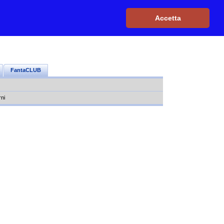
Iscriviti, è GRATIS
|
Il mio profilo
|
Contattaci
|
Login
|
Accetta
FantaCLUB
rni