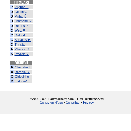
TITOLARI
P
Virgínia J.
D
Costinha
D
Militão É.
D
Otamendi N.
D
Retsos P.
C
Wirtz F.
C
Güler A.
C
Sudakov H.
C
Trincão
A
Mbappé K.
A
Pavlidis V.
RISERVE
P
Chevalier L.
A
Barcola B.
C
Chiquinho
D
Hakimi A.
©2000-2026 Fantatornei®.com - Tutti i diritti riservati
Condizioni d'uso
-
Contattaci
-
Privacy