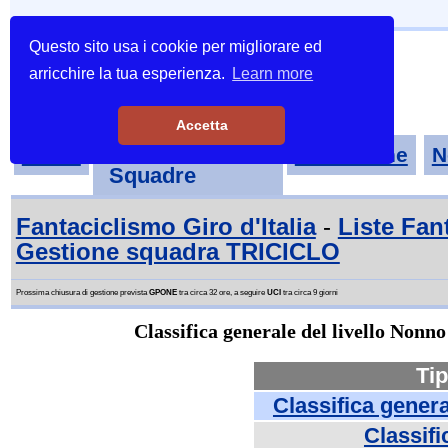
Questo sito usa i cookie per migliorare ed
arricchire la tua esperienza.
Learn more
Accetta
Tornei-
Home
Classifiche
N
Squadre
Fantaciclismo Giro d'Italia
-
Liste Fan
Gestione squadra TRICICLO
Prossima chiusura di gestione prevista
GPONE
tra circa 32 ore, a seguire
UCI
tra circa 9 giorni
Classifica generale del livello Nonno
Tip
Classifica gener
Classifi