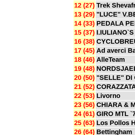
12 (27)
Trek Shevaf
13 (29)
"LUCE" V.
14 (33)
PEDALA PE
15 (37)
I.IULIANO`
16 (38)
CYCLOBREU
17 (45)
Ad averci B
18 (46)
AlleTeam
19 (48)
NORDSJAE
20 (50)
"SELLE" DI
21 (52)
CORAZZATA
22 (53)
Livorno
23 (56)
CHIARA & M
24 (61)
GIRO MTL `
25 (63)
Los Pollos
26 (64)
Bettingham