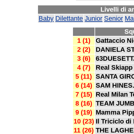
Livelli di 
Baby
Dilettante
Junior
Senior
Ma
Sq
1 (1)
Gattaccio N
2 (2)
DANIELA S
3 (6)
63DUESETT
4 (7)
Real Skiapp
5 (11)
SANTA GIRO
6 (14)
SAM HINES.
7 (15)
Real Milan 
8 (16)
TEAM JUMB
9 (19)
Mamma Pipp
10 (23)
Il Triciclo d
11 (26)
THE LAGHE