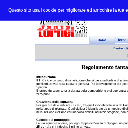
Questo sito usa i cookie per migliorare ed arricchire la tua
Home
Tornei
Fantacicl
Regolamento fantat
Introduzione
Il TriCiclo è un gioco di simulazione che si basa sull’ordine di arriv
corridori arrivati nella tappa di giornata. Per lo svolgimento del gioco è
Spagna.
Il torneo dura per tutta la durata della competizione e si può entrar
zero punti.
Creazione della squadra
Per giocare devi indicare i ciclisti, tra quelli indicati nella lista 
nella tappa di giornata. Ogni ciclista è identificato da un codice di gi
nella sezione ciclismo ed una volta definiti, ad inizio stagione, non
Calcolo del punteggio
La tua squadra otterrà, per ogni tappa del Vuelta di Spagna, un punt
25 punti
a chi indovina il primo arrivato;