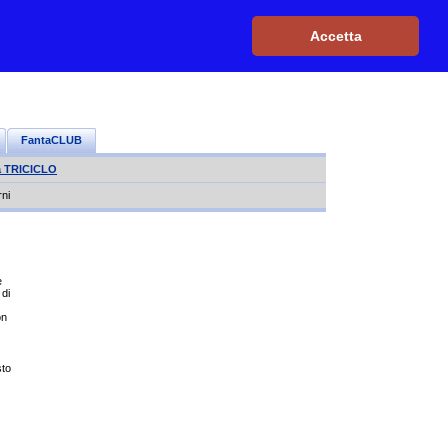
Iscriviti, è GRATIS
|
Il mio profilo
|
Contattaci
|
Login
|
Accetta
FantaCLUB
a TRICICLO
rni
e
 di
on
sto