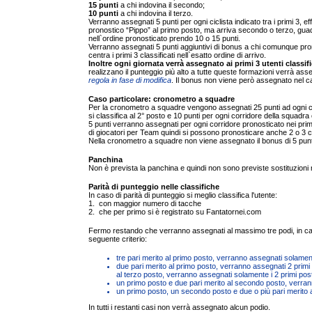
15 punti
a chi indovina il secondo;
10 punti
a chi indovina il terzo.
Verranno assegnati 5 punti per ogni ciclista indicato tra i primi 3, e
pronostico “Pippo” al primo posto, ma arriva secondo o terzo, guad
nell`ordine pronosticato prendo 10 o 15 punti.
Verranno assegnati 5 punti aggiuntivi di bonus a chi comunque pron
centra i primi 3 classificati nell`esatto ordine di arrivo.
Inoltre ogni giornata verrà assegnato ai primi 3 utenti classif
realizzano il punteggio più alto a tutte queste formazioni verrà as
regola in fase di modifica
. Il bonus non viene però assegnato nel cas
Caso particolare: cronometro a squadre
Per la cronometro a squadre vengono assegnati 25 punti ad ogni cor
si classifica al 2° posto e 10 punti per ogni corridore della squadra 
5 punti verranno assegnati per ogni corridore pronosticato nei prim
di giocatori per Team quindi si possono pronosticare anche 2 o 3 c
Nella cronometro a squadre non viene assegnato il bonus di 5 punti a
Panchina
Non è prevista la panchina e quindi non sono previste sostituzioni nel
Parità di punteggio nelle classifiche
In caso di parità di punteggio si meglio classifica l'utente:
1. con maggior numero di tacche
2. che per primo si è registrato su Fantatornei.com
Fermo restando che verranno assegnati al massimo tre podi, in caso di
seguente criterio:
tre pari merito al primo posto, verranno assegnati solame
due pari merito al primo posto, verranno assegnati 2 primi
al terzo posto, verranno assegnati solamente i 2 primi post
un primo posto e due pari merito al secondo posto, verran
un primo posto, un secondo posto e due o più pari merito a
In tutti i restanti casi non verrà assegnato alcun podio.