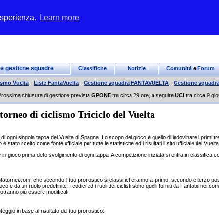
 esperienza.
Learn more
 e gestione squadre
Classifiche
Notizie
Comunità
e
Forum
ismo Vuelta
-
Liste FantaVuelta
-
Gestione squadra FANTAVUELTA
-
Gestione squadr
Prossima chiusura di gestione prevista
GPONE
tra circa 29 ore, a seguire
UCI
tra circa 9 gio
orneo di ciclismo Triciclo del Vuelta
o di ogni singola tappa del Vuelta di Spagna. Lo scopo del gioco è quello di indovinare i primi tr
 stato scelto come fonte ufficiale per tutte le statistiche ed i risultati il sito ufficiale del Vuelta
e in gioco prima dello svolgimento di ogni tappa. A competizione iniziata si entra in classifica c
da Fantatornei.com, che secondo il tuo pronostico si classificheranno al primo, secondo e terzo po
oco e da un ruolo predefinito. I codici ed i ruoli dei ciclisti sono quelli forniti da Fantatornei.com
 potranno più essere modificati.
eggio in base al risultato del tuo pronostico: