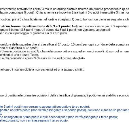
ffettivamente arrivato tra i primi 3 ma in un ordine d’arrivo diverso da quanto pronosticato (p.e
agno comunque 5 punti). Chiaramente se indovino 2 tra i primi 3 o addirittura tutti e 3, ma no
ostica i primi 3 classificati ma nell`ordine sbagliato. Questo bonus non viene assegnato a ch
icati un bonus rispettivamente di 5, 3 e 1 punto
. Nel caso in cui ci siano più di 3 squadre
segnato il bonus di 5 punti mentre i bonus da 3 ed 1 punti non verranno assegnati.
o in cui il punteggio di giornata sia di zero punti.
ridore della squadra che si classifica al 1° posto; 15 punti per ogni corridore della squadra
che si classifica al 3° posto.
i 3 ma in posizione errata. Anche nella cronometro a squadre non ci sono limiti su ruoli o nu
orridori di uno stesso Team.
 chi pronostica i primi 3 classificati ma nell`ordine sbagliato.
 caso in cui un ciclista non partecipi ad una tappa o si ritiri.
 parità nelle prime tre posizioni della classifica di giornata, il podio verrà stabilito secondo 
nte 3 primi posti (non verranno assegnati secondo e terzo posto);
 posti e un terzo posto (non verrà assegnato il secondo posto). Nel caso ci fosse un pari mer
i;
no assegnati un primo posto e due secondi posti (non verrà assegnato il terzo posto;
l terzo posto, non verrà assegnato il terzo posto.