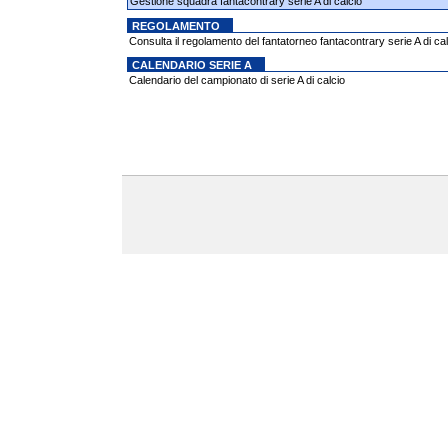
Gestione squadra fantacontrary serie A di calcio
REGOLAMENTO
Consulta il regolamento del fantatorneo fantacontrary serie A di cal
CALENDARIO SERIE A
Calendario del campionato di serie A di calcio