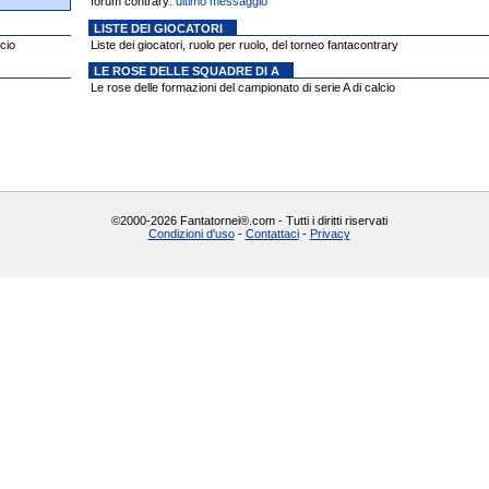
forum contrary:
ultimo messaggio
LISTE DEI GIOCATORI
cio
Liste dei giocatori, ruolo per ruolo, del torneo fantacontrary
LE ROSE DELLE SQUADRE DI A
Le rose delle formazioni del campionato di serie A di calcio
©2000-2026 Fantatornei®.com - Tutti i diritti riservati
Condizioni d'uso
-
Contattaci
-
Privacy