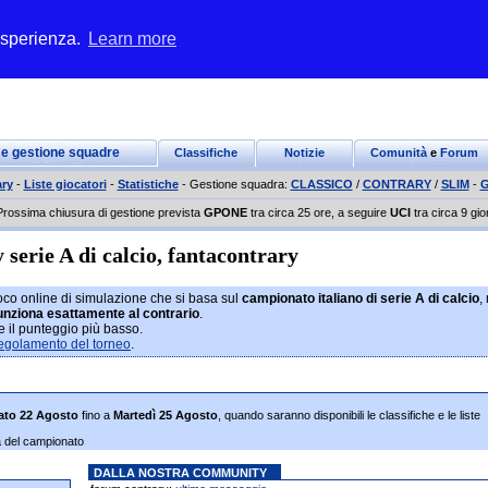
 esperienza.
Learn more
 e gestione squadre
Classifiche
Notizie
Comunità
e
Forum
ry
-
Liste giocatori
-
Statistiche
- Gestione squadra:
CLASSICO
/
CONTRARY
/
SLIM
-
G
Prossima chiusura di gestione prevista
GPONE
tra circa 25 ore, a seguire
UCI
tra circa 9 gio
serie A di calcio, fantacontrary
ioco online di simulazione che si basa sul
campionato italiano di serie A di calcio
,
unziona esattamente al contrario
.
e il punteggio più basso.
egolamento del torneo
.
ato 22 Agosto
fino a
Martedì 25 Agosto
, quando saranno disponibili le classifiche e le liste
ta del campionato
DALLA NOSTRA COMMUNITY