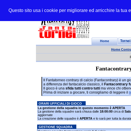
Questo sito usa i cookie per migliorare ed arricchire la tua
Home
Tornei
Home Contra
Fantacontrary 
Il Fantatorneo contrary di calcio (Fantacontrary) è un g
a differenza del fantacalcio classico, il
Fantacontrary f
Il gioco è una
sfida tutti contro tutti
ma vince chi ottien
Prima di iniziare a giocare, ti consigliamo di leggere il
r
ORARI UFFICIALI DI GIOCO
La gestione della squadra in questo momento è APERTA
La gestione della squadre sarà chiusa dalle
18:00:00
circa di
Sab
aggiornate
La creazione delle squadre è
APERTA
e lo sarà per tutta la dura
GESTIONE SQUADRA