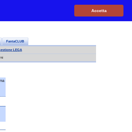
Iscriviti, è GRATIS
|
Il mio profilo
|
Contattaci
|
Login
|
Accetta
FantaCLUB
estione LEGA
rni
 ma