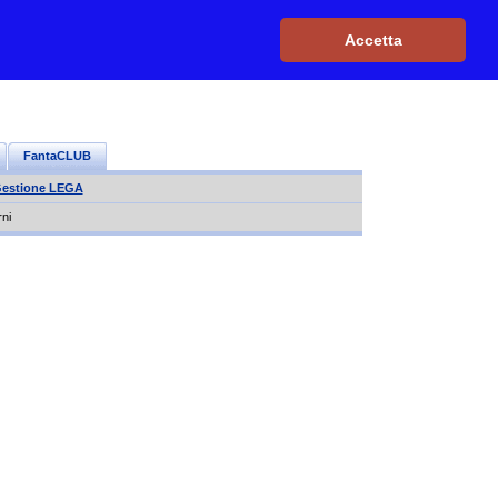
Iscriviti, è GRATIS
|
Il mio profilo
|
Contattaci
|
Login
|
Accetta
FantaCLUB
estione LEGA
rni