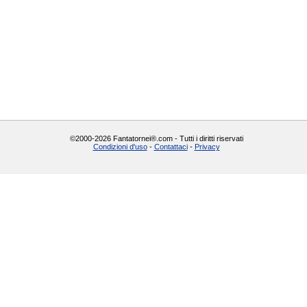
©2000-2026 Fantatornei®.com - Tutti i diritti riservati
Condizioni d'uso
-
Contattaci
-
Privacy