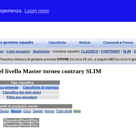
 esperienza.
Learn more
 e gestione squadre
Classifiche
Notizie
Comunità
e
Forum
ry
-
Liste giocatori
-
Statistiche
- Gestione squadra:
CLASSICO
/
CONTRARY
/
SLIM
-
G
Prossima chiusura di gestione prevista
GPONE
tra circa 26 ore, a seguire
UCI
tra circa 9 gio
del livello Master torneo contrary SLIM
Tipo classifica
ica generale
Classifiche di giornata
Classifica dei miei amici
Filtra per giocatore
ivelli di anzianità utente
Senior
Master
Guru
Saggio
Nonno
Tutti i livelli
Help
Squadra
Punti
Dist.
Squadra
Punti
Dist.