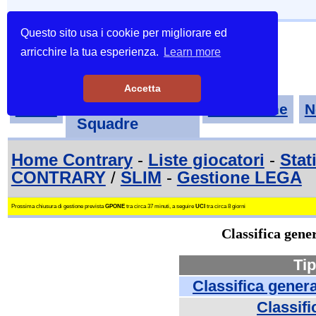
Questo sito usa i cookie per migliorare ed
arricchire la tua esperienza.
Learn more
Accetta
Tornei-
Home
Classifiche
N
Squadre
Home Contrary
-
Liste giocatori
-
Stat
CONTRARY
/
SLIM
-
Gestione LEGA
Prossima chiusura di gestione prevista
GPONE
tra circa 37 minuti, a seguire
UCI
tra circa 8 giorni
Classifica gen
Tip
Classifica gener
Classifi