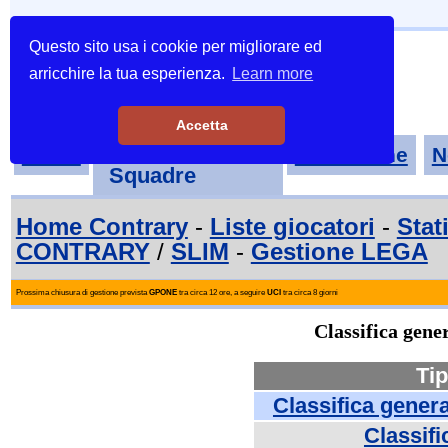
Questo sito usa i cookie per migliorare ed
arricchire la tua esperienza.
Learn more
Accetta
Tornei-
Home
Classifiche
N
Squadre
Home Contrary
-
Liste giocatori
-
Stat
CONTRARY
/
SLIM
-
Gestione LEGA
Prossima chiusura di gestione prevista
GPONE
tra circa 12 ore, a seguire
UCI
tra circa 8 giorni
Classifica gen
Tip
Classifica gener
Classifi