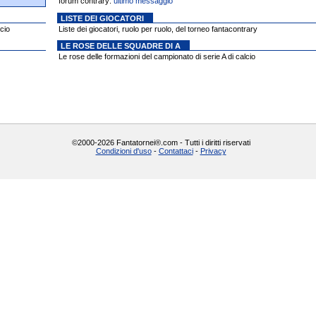
forum contrary:
ultimo messaggio
LISTE DEI GIOCATORI
cio
Liste dei giocatori, ruolo per ruolo, del torneo fantacontrary
LE ROSE DELLE SQUADRE DI A
Le rose delle formazioni del campionato di serie A di calcio
©2000-2026 Fantatornei®.com - Tutti i diritti riservati
Condizioni d'uso
-
Contattaci
-
Privacy