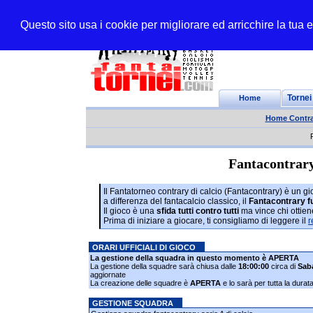
Questo sito usa i cookie per migliorare ed arricchire la tua
Home
Tornei
Home Contra
Fantacontrary 
Il Fantatorneo contrary di calcio (Fantacontrary) è un g
a differenza del fantacalcio classico, il
Fantacontrary f
Il gioco è una
sfida tutti contro tutti
ma vince chi ottien
Prima di iniziare a giocare, ti consigliamo di leggere il
r
ORARI UFFICIALI DI GIOCO
La gestione della squadra in questo momento è APERTA
La gestione della squadre sarà chiusa dalle
18:00:00
circa di
Sab
aggiornate
La creazione delle squadre è
APERTA
e lo sarà per tutta la dura
GESTIONE SQUADRA