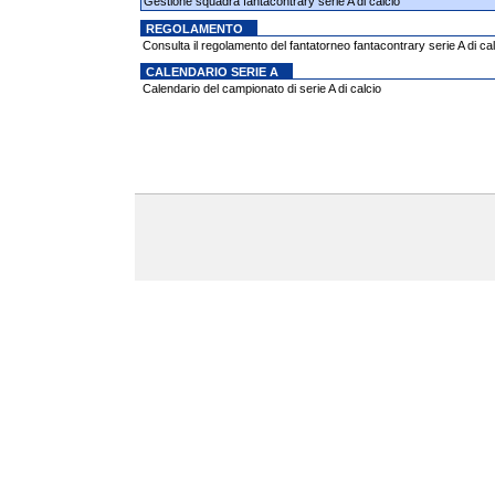
Gestione squadra fantacontrary serie A di calcio
REGOLAMENTO
Consulta il regolamento del fantatorneo fantacontrary serie A di cal
CALENDARIO SERIE A
Calendario del campionato di serie A di calcio