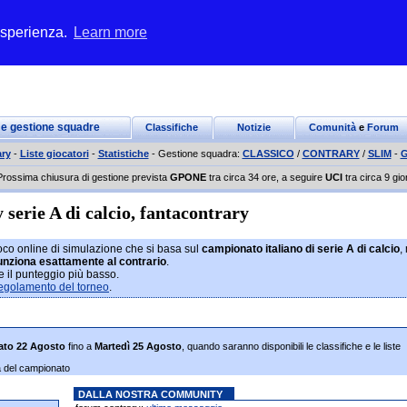
 esperienza.
Learn more
 e gestione squadre
Classifiche
Notizie
Comunità
e
Forum
ry
-
Liste giocatori
-
Statistiche
- Gestione squadra:
CLASSICO
/
CONTRARY
/
SLIM
-
G
Prossima chiusura di gestione prevista
GPONE
tra circa 34 ore, a seguire
UCI
tra circa 9 gio
serie A di calcio, fantacontrary
ioco online di simulazione che si basa sul
campionato italiano di serie A di calcio
,
unziona esattamente al contrario
.
e il punteggio più basso.
egolamento del torneo
.
ato 22 Agosto
fino a
Martedì 25 Agosto
, quando saranno disponibili le classifiche e le liste
ta del campionato
DALLA NOSTRA COMMUNITY