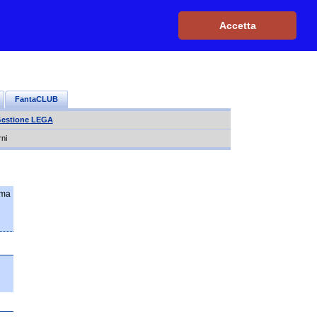
Iscriviti, è GRATIS
|
Il mio profilo
|
Contattaci
|
Login
|
Accetta
FantaCLUB
estione LEGA
rni
 ma