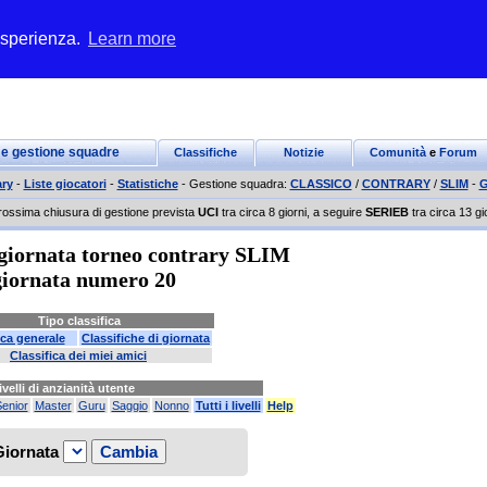
 esperienza.
Learn more
 e gestione squadre
Classifiche
Notizie
Comunità
e
Forum
ry
-
Liste giocatori
-
Statistiche
- Gestione squadra:
CLASSICO
/
CONTRARY
/
SLIM
-
G
rossima chiusura di gestione prevista
UCI
tra circa 8 giorni, a seguire
SERIEB
tra circa 13 gi
i giornata torneo contrary SLIM
giornata numero 20
Tipo classifica
ica generale
Classifiche di giornata
Classifica dei miei amici
ivelli di anzianità utente
enior
Master
Guru
Saggio
Nonno
Tutti i livelli
Help
Giornata