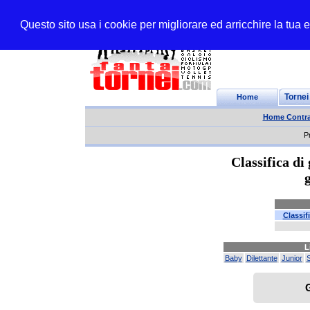
Questo sito usa i cookie per migliorare ed arricchire la tua
Home
Tornei
Home Contra
P
Classifica d
Classif
L
Baby
Dilettante
Junior
S