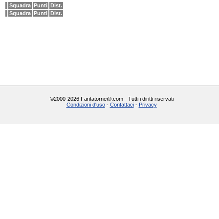
Squadra
Punti
Dist.
Squadra
Punti
Dist.
©2000-2026 Fantatornei®.com - Tutti i diritti riservati
Condizioni d'uso
-
Contattaci
-
Privacy