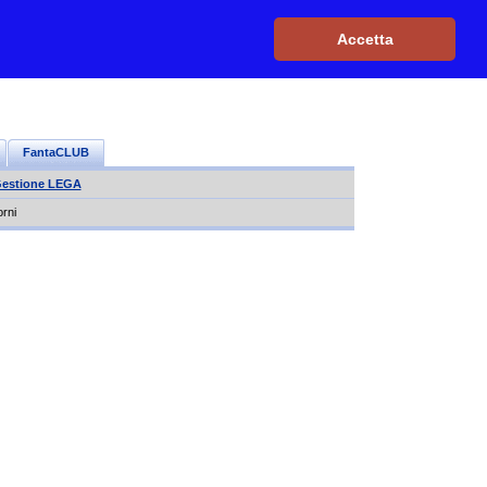
Iscriviti, è GRATIS
|
Il mio profilo
|
Contattaci
|
Login
|
Accetta
FantaCLUB
estione LEGA
orni