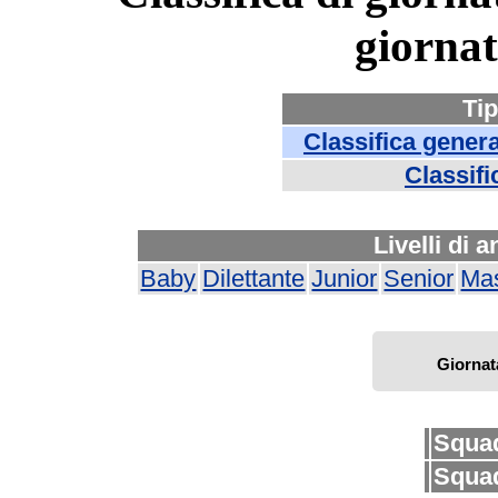
giorna
Tip
Classifica gener
Classifi
Livelli di 
Baby
Dilettante
Junior
Senior
Mas
Giornat
Squa
Squa