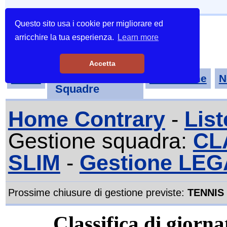
Questo sito usa i cookie per migliorare ed
arricchire la tua esperienza.
Learn more
Accetta
Tornei-
Home
Classifiche
N
Squadre
Home Contrary
-
List
Gestione squadra:
CL
SLIM
-
Gestione LEG
Prossime chiusure di gestione previste:
TENNIS
Classifica di gior