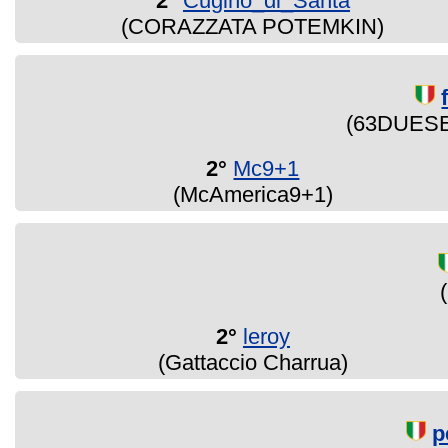
2°
Cugino_di_Santa
(CORAZZATA POTEMKIN)
(63DUES
2°
Mc9+1
(McAmerica9+1)
2°
leroy
(Gattaccio Charrua)
p