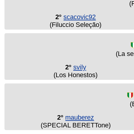
(
2°
scacovic92
(Filuccio Seleção)
(La se
2°
svily
(Los Honestos)
(
2°
mauberez
(SPECIAL BERETTone)