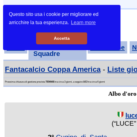
Questo sito usa i cookie per migliorare ed
arricchire la tua esperienza.
Learn more
Accetta
Tornei-
Home
Classifiche
N
Squadre
Fantacalcio Coppa America
-
Liste gi
Prossima chiusura di gestione prevista
TENNIS
tra circa 3 giorni, a seguire
UCI
tra circa 6 giorni
Albo d'oro
luc
(“LUCE