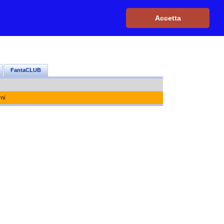
Iscriviti, è GRATIS
|
Il mio profilo
|
Contattaci
|
Login
|
Accetta
FantaCLUB
rni