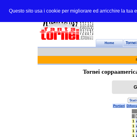
Questo sito usa i cookie per migliorare ed arricchire la tua
Home
Tornei
Tornei coppaamerica
G
Portieri
Difens
1
1
1
1