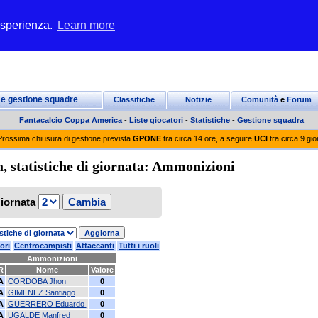
 esperienza.
Learn more
 e gestione squadre
Classifiche
Notizie
Comunità
e
Forum
Fantacalcio Coppa America
-
Liste giocatori
-
Statistiche
-
Gestione squadra
Prossima chiusura di gestione prevista
GPONE
tra circa 14 ore, a seguire
UCI
tra circa 9 gio
, statistiche di giornata: Ammonizioni
iornata
ori
Centrocampisti
Attaccanti
Tutti i ruoli
Ammonizioni
R
Nome
Valore
A
CORDOBA Jhon
0
A
GIMENEZ Santiago
0
A
GUERRERO Eduardo
0
A
UGALDE Manfred
0