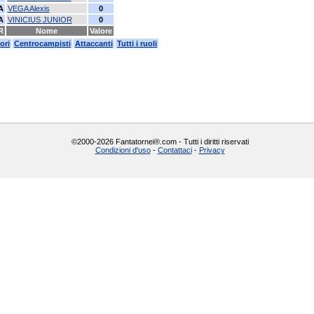
A
VEGA Alexis
0
A
VINICIUS JUNIOR
0
R
Nome
Valore
ori
Centrocampisti
Attaccanti
Tutti i ruoli
©2000-2026 Fantatornei®.com - Tutti i diritti riservati
Condizioni d'uso
-
Contattaci
-
Privacy