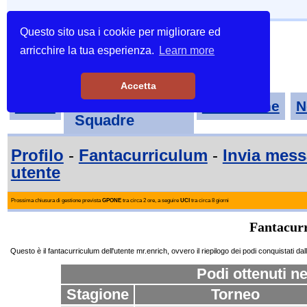
Questo sito usa i cookie per migliorare ed
arricchire la tua esperienza.
Learn more
Accetta
Tornei-
Home
Classifiche
N
Squadre
Profilo
-
Fantacurriculum
-
Invia mes
utente
Prossima chiusura di gestione prevista
GPONE
tra circa 2 ore, a seguire
UCI
tra circa 8 giorni
Fantacurr
Questo è il fantacurriculum dell'utente mr.enrich, ovvero il riepilogo dei podi conquistati dall'
Podi ottenuti ne
Stagione
Torneo