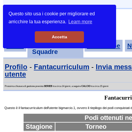
Questo sito usa i cookie per migliorare ed
arricchire la tua esperienza.
Learn more
Accetta
Tornei-
Home
Classifiche
N
Squadre
Profilo
-
Fantacurriculum
-
Invia mes
utente
Prossima chiusura di gestione prevista
SERIEB
tra circa 14 giorni, a seguire
CALCIO
tra circa 15 giorni
Fantacurri
Questo è il fantacurriculum dell'utente bigmarcio.1, ovvero il riepilogo dei podi conquistati dal
Podi ottenuti ne
Stagione
Torneo