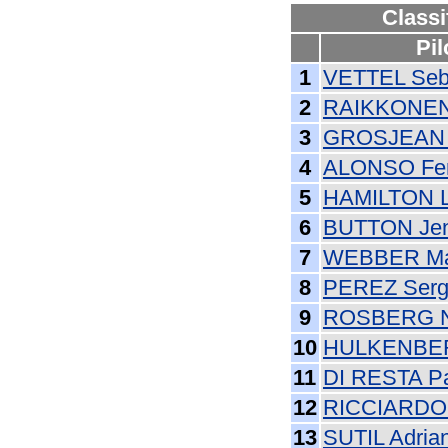
Classi
Pil
1
VETTEL Seb
2
RAIKKONEN
3
GROSJEAN 
4
ALONSO Fe
5
HAMILTON L
6
BUTTON Je
7
WEBBER Ma
8
PEREZ Serg
9
ROSBERG N
10
HULKENBER
11
DI RESTA P
12
RICCIARDO 
13
SUTIL Adria