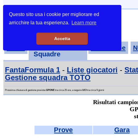
Questo sito usa i cookie per migliorare ed
arricchire la tua esperienza.
Learn more
Accetta
Tornei-
Home
Classifiche
N
Squadre
FantaFormula 1
-
Liste giocatori
-
Stat
Gestione squadra TOTO
Prossima chiusura di gestione prevista
GPONE
tra circa 25 ore, a seguire
UCI
tra circa 9 giorni
Risultati campio
GP
s
Prove
Gara