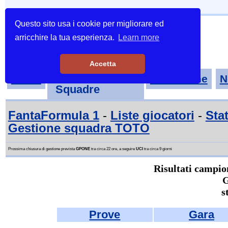
Questo sito usa i cookie per migliorare ed
arricchire la tua esperienza.
Learn more
Accetta
Tornei-
Home
Classifiche
N
Squadre
FantaFormula 1
-
Liste giocatori
-
Stat
Gestione squadra TOTO
Prossima chiusura di gestione prevista
GPONE
tra circa 22 ore, a seguire
UCI
tra circa 9 giorni
Risultati campio
s
Prove
Gara