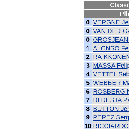
Classi
Pil
0
VERGNE Jea
0
VAN DER G
0
GROSJEAN 
1
ALONSO Fe
2
RAIKKONEN
3
MASSA Feli
4
VETTEL Seb
5
WEBBER Ma
6
ROSBERG N
7
DI RESTA P
8
BUTTON Je
9
PEREZ Serg
10
RICCIARDO 