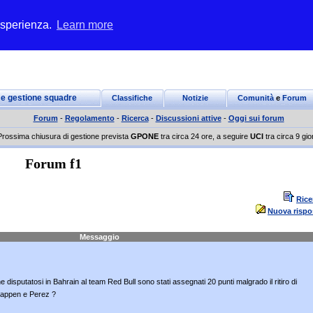
 esperienza.
Learn more
 e gestione squadre
Classifiche
Notizie
Comunità
e
Forum
Forum
-
Regolamento
-
Ricerca
-
Discussioni attive
-
Oggi sui forum
Prossima chiusura di gestione prevista
GPONE
tra circa 24 ore, a seguire
UCI
tra circa 9 gio
Forum f1
Rice
Nuova rispo
Messaggio
disputatosi in Bahrain al team Red Bull sono stati assegnati 20 punti malgrado il ritiro di
tappen e Perez ?