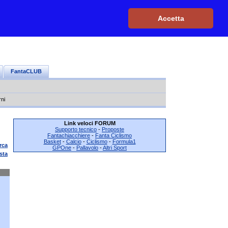
Iscriviti, è GRATIS
|
Il mio profilo
|
Contattaci
|
Login
|
Accetta
FantaCLUB
rni
Link veloci FORUM
Supporto tecnico
-
Proposte
Fantachiacchiere
-
Fanta Ciclismo
Basket
-
Calcio
-
Ciclismo
-
Formula1
rca
GPOne
-
Pallavolo
-
Altri Sport
sta