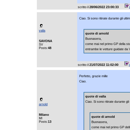
scritto il
28/06/2022 23:00:33
Ciao. Si sono ritirate durante gli ulti
valla
quote di arnold
Buonasera,
SAVONA
come mai nel primo GP della stag
SV
Posts:
48
entrambe le vetture guidate da
scritto il
21/07/2022 11:02:00
Perfetto, grazie mille
Ciao.
quote di valla
Ciao. Si sono ritirate durante gli 
arnold
Milano
quote di arnold
MI
Posts:
13
Buonasera,
come mai nel primo GP della