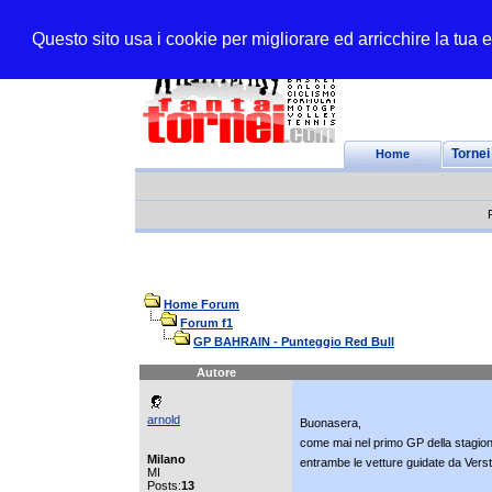
Questo sito usa i cookie per migliorare ed arricchire la tua
Home
Tornei
Home Forum
Forum f1
GP BAHRAIN - Punteggio Red Bull
Autore
arnold
Buonasera,
come mai nel primo GP della stagione 
Milano
entrambe le vetture guidate da Vers
MI
Posts:
13