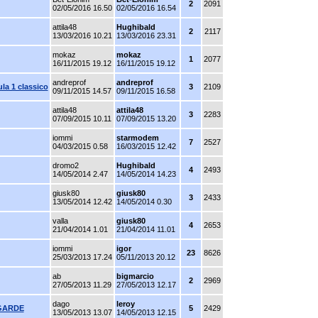
2
2091
02/05/2016 16.50
02/05/2016 16.54
attila48
Hughibald
2
2117
13/03/2016 10.21
13/03/2016 23.31
mokaz
mokaz
1
2077
16/11/2015 19.12
16/11/2015 19.12
andreprof
andreprof
a 1 classico
3
2109
09/11/2015 14.57
09/11/2015 16.58
attila48
attila48
3
2283
07/09/2015 10.11
07/09/2015 13.20
iommi
starmodem
7
2527
04/03/2015 0.58
16/03/2015 12.42
dromo2
Hughibald
4
2493
14/05/2014 2.47
14/05/2014 14.23
giusk80
giusk80
3
2433
13/05/2014 12.42
14/05/2014 0.30
valla
giusk80
4
2653
21/04/2014 1.01
21/04/2014 11.01
iommi
igor
23
8626
25/03/2013 17.24
05/11/2013 20.12
ab
bigmarcio
2
2969
27/05/2013 11.29
27/05/2013 12.17
dago
leroy
 GARDE
5
2429
13/05/2013 13.07
14/05/2013 12.15