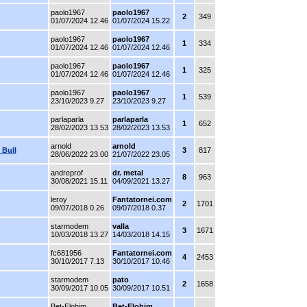
paolo1967
paolo1967
2
349
01/07/2024 12.46
01/07/2024 15.22
paolo1967
paolo1967
1
334
01/07/2024 12.46
01/07/2024 12.46
paolo1967
paolo1967
1
325
01/07/2024 12.46
01/07/2024 12.46
paolo1967
paolo1967
1
539
23/10/2023 9.27
23/10/2023 9.27
parlaparla
parlaparla
1
652
28/02/2023 13.53
28/02/2023 13.53
arnold
arnold
Bull
3
817
28/06/2022 23.00
21/07/2022 23.05
andreprof
dr. metal
8
963
30/08/2021 15.11
04/09/2021 13.27
leroy
Fantatornei.com
2
1701
09/07/2018 0.26
09/07/2018 0.37
starmodem
valla
3
1671
10/03/2018 13.27
14/03/2018 14.15
fc681956
Fantatornei.com
4
2453
30/10/2017 7.13
30/10/2017 10.46
starmodem
pato
2
1658
30/09/2017 10.05
30/09/2017 10.51
Bet-Elohim
Bet-Elohim