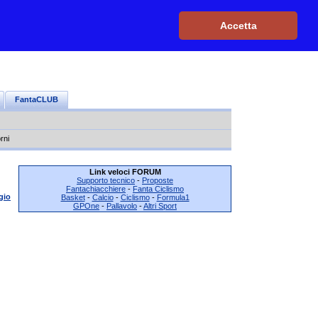
Iscriviti, è GRATIS
|
Il mio profilo
|
Contattaci
|
Login
|
Accetta
FantaCLUB
rni
Link veloci FORUM
Supporto tecnico
-
Proposte
Fantachiacchiere
-
Fanta Ciclismo
gio
Basket
-
Calcio
-
Ciclismo
-
Formula1
GPOne
-
Pallavolo
-
Altri Sport