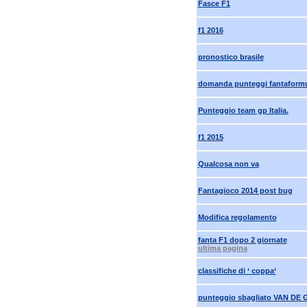
Fasce F1
f1 2016
pronostico brasile
domanda punteggi fantaformul
Punteggio team gp Italia.
f1 2015
Qualcosa non va
Fantagioco 2014 post bug
Modifica regolamento
fanta F1 dopo 2 giornate
ultima pagina
classifiche di ‘ coppa‘
punteggio sbagliato VAN DE