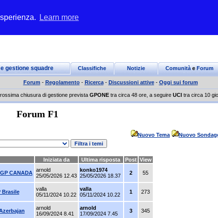
 esperienza.
Learn more
 e gestione squadre
Classifiche
Notizie
Comunità
e
Forum
Forum
-
Regolamento
-
Ricerca
-
Discussioni attive
-
Oggi sui forum
rossima chiusura di gestione prevista
GPONE
tra circa 48 ore, a seguire
UCI
tra circa 10 gio
Forum F1
Nuovo Tema
Nuovo Sondag
Iniziata da
Ultima risposta
Post
View
arnold
konko1974
gi GP CANADA
2
55
25/05/2026 12.43
25/05/2026 18.37
valla
valla
 Brasile
1
273
05/11/2024 10.22
05/11/2024 10.22
arnold
arnold
 Azerbajan
3
345
16/09/2024 8.41
17/09/2024 7.45