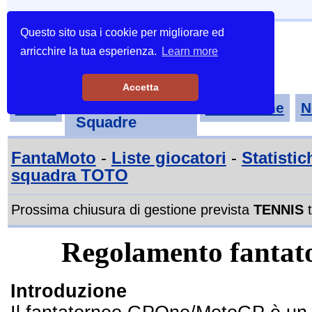
Questo sito usa i cookie per migliorare ed
arricchire la tua esperienza.
Learn more
Accetta
Tornei-
Home
Classifiche
N
Squadre
FantaMoto
-
Liste giocatori
-
Statistic
squadra TOTO
Prossima chiusura di gestione prevista
TENNIS
t
Regolamento fant
Introduzione