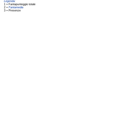
Legenda:
1 = Fantapunteggio totale
2 =
Fantamedia
3 = Presenze