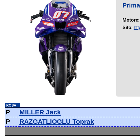
Prim
Motore
Sito
:
ht
ROSA
P
MILLER Jack
P
RAZGATLIOGLU Toprak