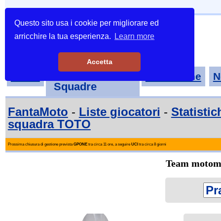
Questo sito usa i cookie per migliorare ed
arricchire la tua esperienza.
Learn more
Accetta
Tornei-
Home
Classifiche
N
Squadre
FantaMoto
-
Liste giocatori
-
Statistic
squadra TOTO
Prossima chiusura di gestione prevista
GPONE
tra circa 11 ore, a seguire
UCI
tra circa 8 giorni
Team motomo