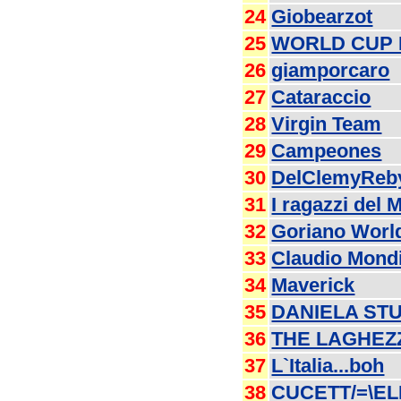
24
Giobearzot
25
WORLD CUP M
26
giamporcaro
27
Cataraccio
28
Virgin Team
29
Campeones
30
DelClemyReb
31
I ragazzi del 
32
Goriano Worl
33
Claudio Mond
34
Maverick
35
DANIELA ST
36
THE LAGHEZ
37
L`Italia...boh
38
CUCETT/=\E