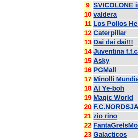
9
SVICOLONE i
10
valdera
11
Los Pollos H
12
Caterpillar
13
Dai dai dai!!!
14
Juventina f.f.c
15
Asky
16
PGMall
17
Minolli Mundi
18
Al Ye-boh
19
Magic World
20
F.C.NORDSJ
21
zio rino
22
FantaGrelsMo
23
Galacticos