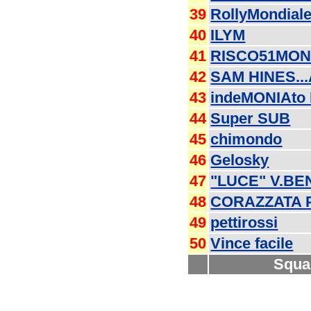
39
RollyMondial
40
ILYM
41
RISCO51MON
42
SAM HINES...
43
indeMONIAto
44
Super SUB
45
chimondo
46
Gelosky
47
"LUCE" V.B
48
CORAZZATA 
49
pettirossi
50
Vince facile
Squa