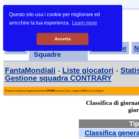
Questo sito usa i cookie per migliorare ed
arricchire la tua esperienza.
Learn more
Accetta
Tornei-
Home
Classifiche
N
Squadre
FantaMondiali
-
Liste giocatori
-
Stati
Gestione squadra CONTRARY
Prossima chiusura di gestione prevista
GPONE
tra circa 3 ore, a seguire
UCI
tra circa 8 giorni
Classifica di gior
gio
Tip
Classifica gener