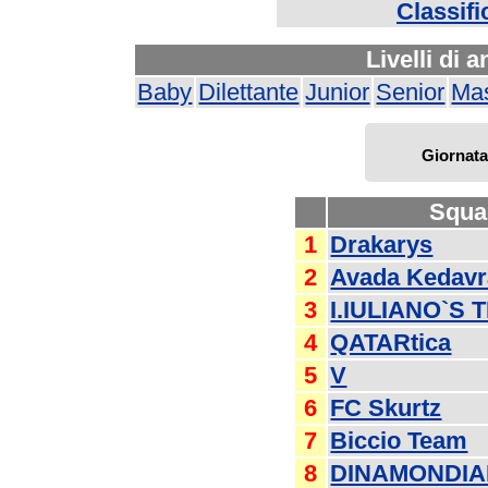
Classifi
Livelli di 
Baby
Dilettante
Junior
Senior
Mas
Giornata
Squa
1
Drakarys
2
Avada Kedavr
3
I.IULIANO`S 
4
QATARtica
5
V
6
FC Skurtz
7
Biccio Team
8
DINAMONDIA