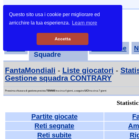
Questo sito usa i cookie per migliorare ed
arricchire la tua esperienza.
Learn more
Accetta
Tornei-
Home
Classifiche
N
Squadre
FantaMondiali
-
Liste giocatori
-
Stati
Gestione squadra CONTRARY
Prossima chiusura di gestione prevista
TENNIS
tra circa 4 giorni, a seguire
UCI
tra circa 7 giorni
Statisti
Partite giocate
F
Reti segnate
Am
Reti subite
Rig