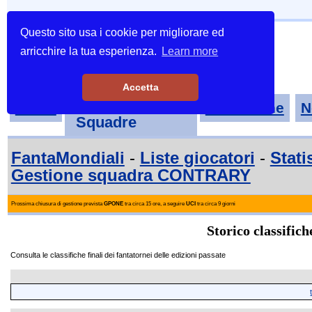
Questo sito usa i cookie per migliorare ed
arricchire la tua esperienza.
Learn more
Accetta
Tornei-
Home
Classifiche
N
Squadre
FantaMondiali
-
Liste giocatori
-
Stati
Gestione squadra CONTRARY
Prossima chiusura di gestione prevista
GPONE
tra circa 15 ore, a seguire
UCI
tra circa 9 giorni
Storico classifich
Consulta le classifiche finali dei fantatornei delle edizioni passate