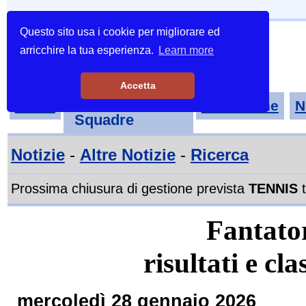
Questo sito usa i cookie per migliorare ed
arricchire la tua esperienza.
Learn more
Accetta
Tornei-
Home
Classifiche
N
Squadre
Notizie
-
Altre Notizie
-
Ricerca
Prossima chiusura di gestione prevista
TENNIS
t
Fantato
risultati e cl
mercoledì 28 gennaio 2026