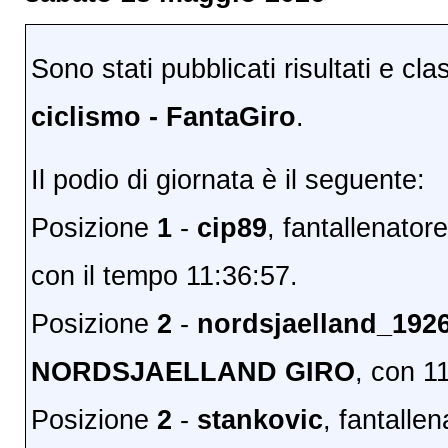
Sono stati pubblicati risultati e cla
ciclismo - FantaGiro
.
Il podio di giornata è il seguente:
Posizione
1
-
cip89
, fantallenator
con il tempo 11:36:57.
Posizione
2
-
nordsjaelland_192
NORDSJAELLAND GIRO
, con 1
Posizione
2
-
stankovic
, fantalle