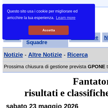
Questo sito usa i cookie per migliorare ed
arricchire la tua esperienza.
Learn more
Accetta
Tornei-
Home
Classifiche
N
Squadre
Notizie
-
Altre Notizie
-
Ricerca
Prossima chiusura di gestione prevista
GPONE
t
Fantator
risultati e classifi
sabato 23 maggio 2026