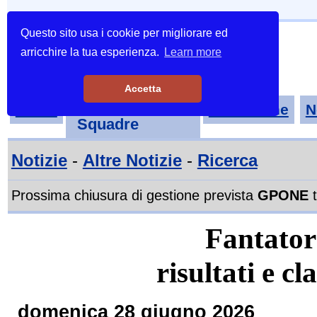
Questo sito usa i cookie per migliorare ed
arricchire la tua esperienza.
Learn more
Accetta
Tornei-
Home
Classifiche
N
Squadre
Notizie
-
Altre Notizie
-
Ricerca
Prossima chiusura di gestione prevista
GPONE
t
Fantator
risultati e cl
domenica 28 giugno 2026